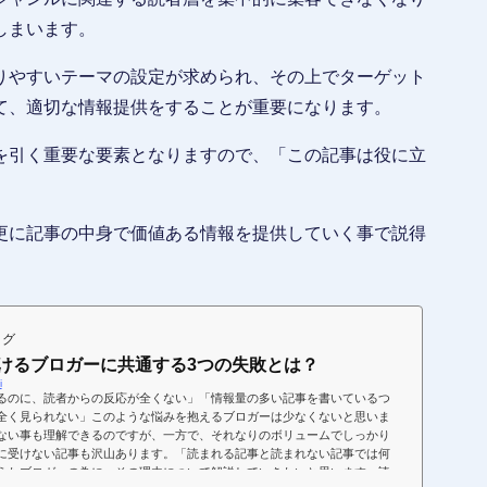
しまいます。
りやすいテーマの設定が求められ、その上でターゲット
て、適切な情報提供をすることが重要になります。
を引く重要な要素となりますので、「この記事は役に立
更に記事の中身で価値ある情報を提供していく事で説得
ログ
けるブロガーに共通する3つの失敗とは？
i
るのに、読者からの反応が全くない」「情報量の多い記事を書いているつ
全く見られない」このような悩みを抱えるブロガーは少なくないと思いま
ない事も理解できるのですが、一方で、それなりのボリュームでしっかり
に受けない記事も沢山あります。「読まれる記事と読まれない記事では何
えたブロガーの為に、その理由について解説していきたいと思います。読