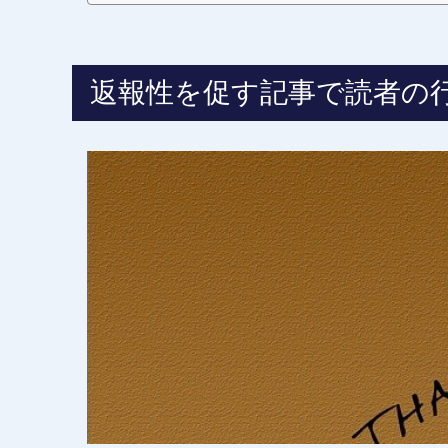
むか読...
返報性を促す記事で読者の