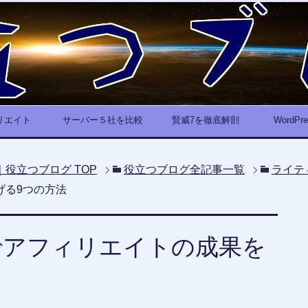
リエイト
サーバー５社を比較
賢威7を徹底解剖
WordP
｜役立つブログ
TOP
役立つブログ全記事一覧
ライテ
げる9つの方法
でアフィリエイトの成果を