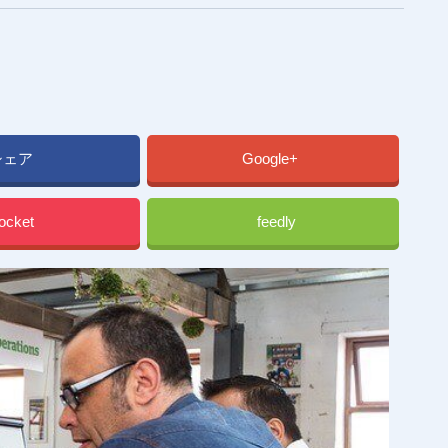
シェア
Google+
ocket
feedly