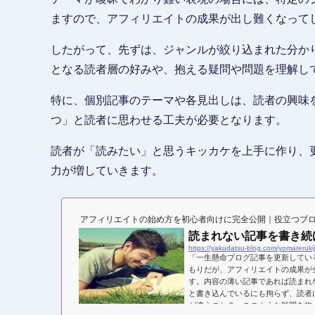
ますので、アフィリエイトの成果が出し難くなって
したがって、先ずは、ジャンルが絞り込まれた分か
となる読者層の好みや、抱える疑問や問題を理解し
特に、個別記事のテーマや各見出しは、読者の興味
つ」と読者に思わせる工夫が必要となります。
読者が「読みたい」と思うキッカケを上手に作り、
力が増していきます。
アフィリエイトの始め方を初心者向けに完全公開｜役立つブ
読まれない記事を書き続
https://yakudatsu-blog.com/yomarerukij
「一生懸命ブログ記事を更新してい
もりだが、アフィリエイトの成果が
す。内容の薄い記事であれば読まれ
と書き込んでいるにも拘らず、読者
が違うのか？」このような疑問を抱