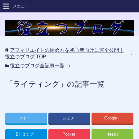
メニュー
アフィリエイトの始め方を初心者向けに完全公開｜
役立つブログ
TOP
役立つブログ全記事一覧
「ライティング」の記事一覧
ツイート
シェア
Google+
B!
はてブ
Pocket
feedly