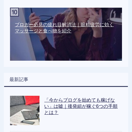
ブロガー必見の疲れ目解消法｜眼精疲労に効く
マッサージと食べ物を紹介
最新記事
「今からブログを始めても稼げな
い」は嘘｜後発組が稼ぐ6つの手順
とは？