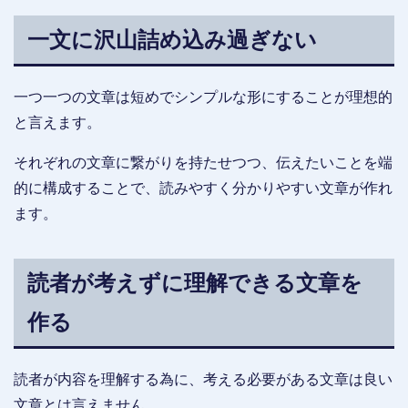
力を上げる技術はそれぞれ異なりますが、一般的に駄文と認識される文
章には共通する傾向があります。「リズムに乗って読めない文章」「内
一文に沢山詰め込み過ぎない
容が伝わらない文章」「誰に向けて書いたのかわから...
一つ一つの文章は短めでシンプルな形にすることが理想的
と言えます。
それぞれの文章に繋がりを持たせつつ、伝えたいことを端
的に構成することで、読みやすく分かりやすい文章が作れ
ます。
読者が考えずに理解できる文章を
作る
読者が内容を理解する為に、考える必要がある文章は良い
文章とは言えません。