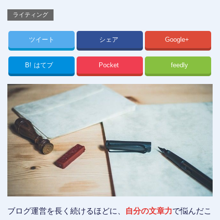
ライティング
ツイート
シェア
Google+
B!
はてブ
Pocket
feedly
ブログ運営を長く続けるほどに、
自分の文章力
で悩んだこ