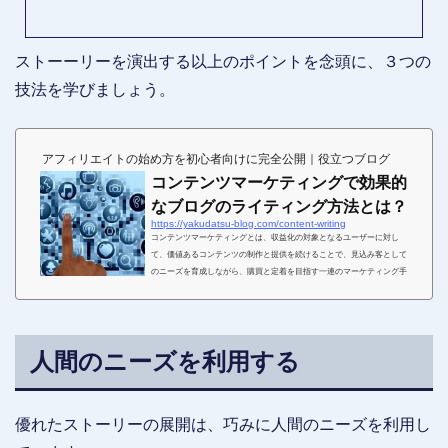
ストーーリーを演出する以上のポイントを念頭に、３つの
技法を学びましょう。
アフィリエイトの始め方を初心者向けに完全公開｜役立つブログ
コンテンツマーケティングで効果的
なブログのライティング方法とは？
https://yakudatsu-blog.com/content-writing
コンテンツマーケティングとは、収益化の対象となるユーザーに対し
て、価値あるコンテンツの制作と提供を続けることで、見込み客として
のニーズを育成しながら、購買と定着を目指す一連のマーケティング手
法です。コンテンツマーケティングへの取り組みで、ブログなどの記事
更新から充実したコンテンツを構成していく手法は、参入障壁が低い為
にネットビジネスを進める個人だけでなく、多くの企業が参入していま
す。その為、様々なWEBメディアが乱立状態となり、単純にブログなど
人間のニーズを利用する
のWEBサイトを開設しただけ、或は、記事更新を継続した...
優れたストーリーの展開は、巧みに人間のニーズを利用し