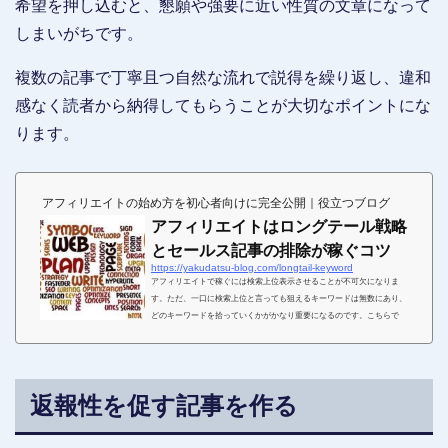
希望を押し込むと、懇願や強要に近い性質の文章になって
しまいがちです。
複数の記事で丁寧且つ自然な流れで説得を繰り返し、違和
感なく読者から納得してもらうことが大切なポイントにな
ります。
アフィリエイトの始め方を初心者向けに完全公開｜役立つブログ
アフィリエイトはロングテール戦略
とセールス記事の排除が稼ぐコツ
https://yakudatsu-blog.com/longtail-keyword
アフィリエイトで稼ぐには検索上位表示させることが不可欠になりま
す。ただ、一口に検索上位と言っても狙えるキーワードは無数にあり、
どのキーワードを拾っていくかがかなり重要になるのです。こちらで
は、アフィリエイトに活かせるロングテール戦略と効果的な記事の書き
方について解説していきます。ロングテールキーワードとは？ロングテ
ールキーワードは、複数の様々なワードの組み合わせにより検索される
キーワードのことで、頻繁に検索されるビックワードを軸に、2～4個の
返報性を促す記事を作る
複合ワードで構成される、検索数の少ないキーワードにな...