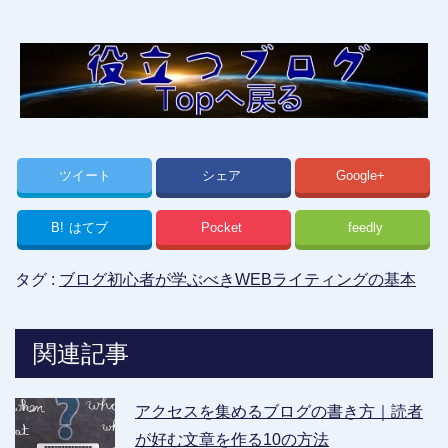
いる事が多く、この根本を改善しない限り失敗の可能性が極めて高くな
ってしまいます。そもそもブログで稼ぐこと自体が初めてのチャレンジ
になるわけですから、右も左もわからない状況の中で...
ツイート
シェア
Google+
B!
はてブ
Pocket
feedly
タグ :
ブログ初心者が学ぶべきWEBライティングの基本
関連記事
アクセスを集めるブログの書き方｜読者
が好む文章を作る10の方法