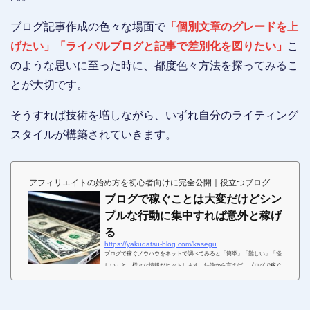
ブログ記事作成の色々な場面で
「個別文章のグレードを上
げたい」「ライバルブログと記事で差別化を図りたい」
こ
のような思いに至った時に、都度色々方法を探ってみるこ
とが大切です。
そうすれば技術を増しながら、いずれ自分のライティング
スタイルが構築されていきます。
アフィリエイトの始め方を初心者向けに完全公開｜役立つブログ
ブログで稼ぐことは大変だけどシン
プルな行動に集中すれば意外と稼げ
る
https://yakudatsu-blog.com/kasegu
ブログで稼ぐノウハウをネットで調べてみると「簡単」「難しい」「怪
しい」と、様々な情報がヒットします。結論から言えば、ブログで稼ぐ
ことは大変ではありますが初心者であっても十分に成果を出すことがで
きます。ブログの収益化を目指す初心者の多くは、大変な作業が待ち受
けていることの現実を知らない、或いは、薄々感付いていても無視して