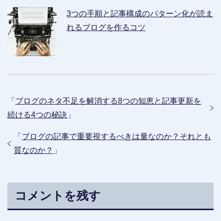
3つの手順と記事構成のパターン化が読ま
れるブログを作るコツ
「
ブログのネタ不足を解消する8つの知恵と記事更新を
続ける4つの秘訣
」
「
ブログの記事で重要視するべきは量なのか？それとも
質なのか？
」
コメントを残す