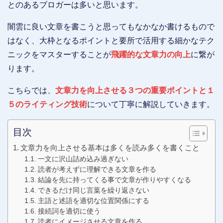
とのあるブロガーは多いと思います。
闇雲に良い文章を書こうと思ってもなかなか書けるもので
はなく、大枠となるポイントと要所で活用する細かなテク
ニックをマスターすることが
飛躍的な文章力の向上
に繋が
ります。
こちらでは、
文章力を向上させる３つの重要ポイントと１
５のライティング技術
について丁寧に解説していきます。
目次
文章力を向上させる基本は多くを読み多くを書くこと
一文に沢山詰め込み過ぎない
読者が考えずに理解できる文章を作る
結論を先に持ってくる事で文章が作りやすくなる
できるだけ同じ言葉を繰り返さない
主語と述語を適切な位置関係にする
接続詞を適切に使う
読者にイメージさせる文章を作る