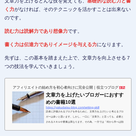
文章力を上げるどんな技を覚えても、
基礎的な読む力と書
く力
がなければ、そのテクニックを活かすことは出来ない
のです。
読む力は読解力であり想像力
です。
書く力は伝達力でありイメージを与える力
になります。
先ずは、この基本を踏まえた上で、文章力を向上させる７
つの技法を学んでいきましょう。
アフィリエイトの始め方を初心者向けに完全公開｜役立つブログ
4 Pockets
文章力を上げたいブロガーにおすす
めの書籍10選
https://yakudatsu-blog.com/writing-skill
読者に評価されるブログを作るために、文章力を上げたいと考えるブロ
ガーは多いと思います。しかし、一口に「文章力」と言っても、必要と
されるスキルや要素は異なります。その為、一方では「何から学べば効
果的に文章力をアップできるのかわからない」このような悩みを抱える
ブロガーも少なくないでしょう。ただ、細かな部分を見ていけば、文章