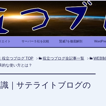
リエイト
サーバー５社を比較
賢威7を徹底解剖
WordP
｜役立つブログ
TOP
役立つブログ全記事一覧
WEB
果的な使い方とは？
知識｜サテライトブログの