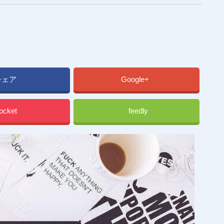
シェア
Google+
ocket
feedly