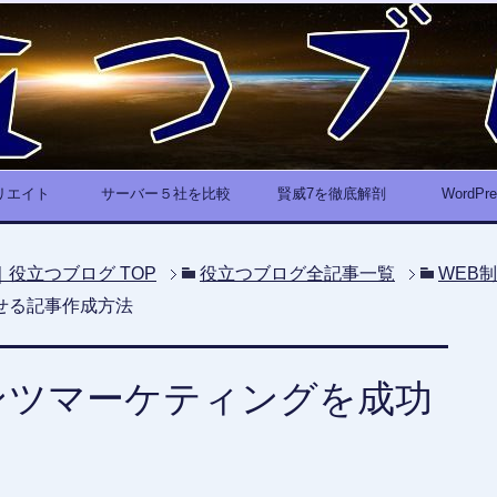
リエイト
サーバー５社を比較
賢威7を徹底解剖
WordP
｜役立つブログ
TOP
役立つブログ全記事一覧
WEB
せる記事作成方法
ンツマーケティングを成功