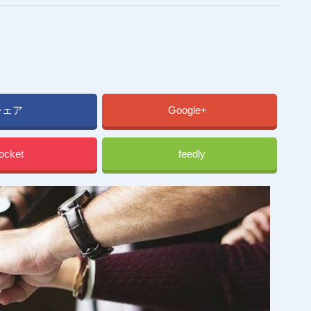
シェア
Google+
ocket
feedly