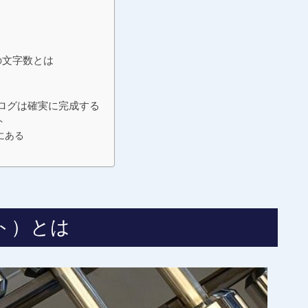
ト
の文字数とは
ログは確実に完成する
ト
にある
ト）とは