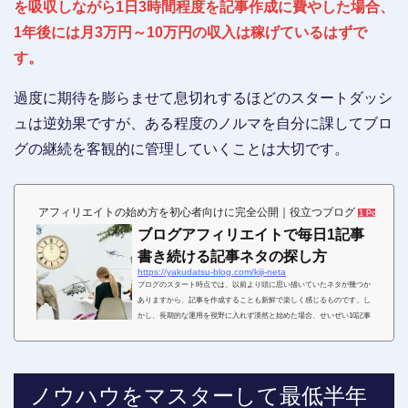
を吸収しながら1日3時間程度を記事作成に費やした場合、
1年後には月3万円～10万円の収入は稼げているはずで
す。
過度に期待を膨らませて息切れするほどのスタートダッシ
ュは逆効果ですが、ある程度のノルマを自分に課してブロ
グの継続を客観的に管理していくことは大切です。
アフィリエイトの始め方を初心者向けに完全公開｜役立つブログ
1 Pocket
ブログアフィリエイトで毎日1記事
書き続ける記事ネタの探し方
https://yakudatsu-blog.com/kiji-neta
ブログのスタート時点では、以前より頭に思い描いていたネタが幾つか
ありますから、記事を作成することも新鮮で楽しく感じるものです。し
かし、長期的な運用を視野に入れず漠然と始めた場合、せいぜい10記事
～20記事程度で大体のブロガーは「ネタ切れ」を経験します。特に、ア
フィリエイトで収益化しようとしているのであれば、「最低でも100記事
以上」これが1つの目安のようになっていますから、「ブログ記事のネタ
がない」と悩んでいる人にとっては、かなり遠い道のりに感じるはずで
ノウハウをマスターして最低半年
す。そこでこちらでは、ブログアフィリエイトのコ...