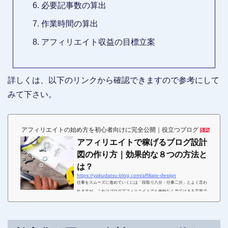
必要記事数の算出
作業時間の算出
アフィリエイト収益の目標立案
詳しくは、以下のリンクから確認できますので参考にして
みて下さい。
アフィリエイトの始め方を初心者向けに完全公開｜役立つブログ
5 Pockets
アフィリエイトで稼げるブログ設計
図の作り方｜効果的な８つの方法と
は？
https://yakudatsu-blog.com/affiliate-design
仕事をスムーズに進めていくには「段取り八分・仕事二分」とよく言わ
れますが、これはブログアフィリエイトでも例外なく当てはまる言葉で
す。コンセプトも定まらないまま行き当たりばったりでアフィリエイト
へチャレンジしても、失敗に終わってしまったり、途中で大幅な改善の
ための見直しが必要になったりする可能性が大きくなってしまいます。
しかし、これからアフィリエイトを始める初心者の方には「段取りと言