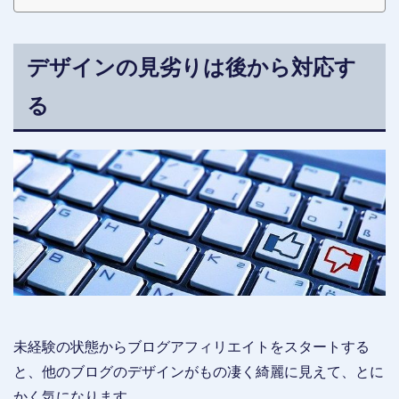
ー自身が購入やサービスの利用をして報酬を稼ぐ為、初心者でも確実に
現金を手にすることができます。しかも、高額報酬の案件を効率よく消
化していけば、短期間で10万円程度の現金を簡単に稼ぐことも可能で
す。そこでこちらでは、セルフバック対象案件のおすすめジャンルと稼
デザインの見劣りは後から対応す
ぎやすいASP2社について詳しく解説していきます。セルフバ...
る
未経験の状態からブログアフィリエイトをスタートする
と、他のブログのデザインがもの凄く綺麗に見えて、とに
かく気になります。