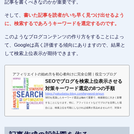
記事を書くべきなのかが重要です。
そして、
書いた記事を読者がいち早く見つけ出せるよう
に、検索するであろうキーワードを選定するのです。
このようなブログコンテンツの作り方をすることによっ
て、Googleは高く評価する傾向にありますので、結果と
して検索上位表示が期待できます。
アフィリエイトの始め方を初心者向けに完全公開｜役立つブログ
SEOでブログを検索上位表示させる
対策キーワード選定の8つの手順
https://yakudatsu-blog.com/keyword-tejyun
SEOを意識したキーワード選定は極めて重要で、検索順位に大きく影響
することになります。特に、アフィリエイトなどでブログを活用した場
合には、検索上位を可能にしなければ成果が見込めませんので、対策キ
ーワードを無視することはできないのです。こちらでは、SEOでブログ
を検索上位表示させる対策キーワードの選定手順について解説していき
ます。キーワード選定が検索順位に与える影響ブログを検索上位表示さ
せるには、効果的なキーワードを選定して、記事内に適切に挿入する、
作成作業を常に念頭に取り組む必要があります。今回は...