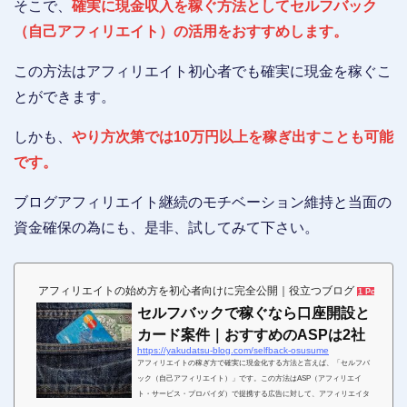
そこで、
確実に現金収入を稼ぐ方法としてセルフバック
（自己アフィリエイト）の活用をおすすめします。
この方法はアフィリエイト初心者でも確実に現金を稼ぐこ
とができます。
しかも、
やり方次第では10万円以上を稼ぎ出すことも可能
です。
ブログアフィリエイト継続のモチベーション維持と当面の
資金確保の為にも、是非、試してみて下さい。
アフィリエイトの始め方を初心者向けに完全公開｜役立つブログ
1 Pocket
セルフバックで稼ぐなら口座開設と
カード案件｜おすすめのASPは2社
https://yakudatsu-blog.com/selfback-osusume
アフィリエイトの稼ぎ方で確実に現金化する方法と言えば、「セルフバ
ック（自己アフィリエイト）」です。この方法はASP（アフィリエイ
ト・サービス・プロバイダ）で提携する広告に対して、アフィリエイタ