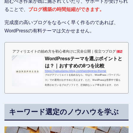
組むべき作業が既に施されていたり、サポートが受けられ
ることで、
ブログ構築の時間短縮ができます。
完成度の高いブログをなるべく早く作るのであれば、
WordPressの有料テーマは欠かせません。
アフィリエイトの始め方を初心者向けに完全公開｜役立つブログ
1 Pocket
WordPressテーマを選ぶポイントと
は？｜おすすめの8つを比較
https://yakudatsu-blog.com/wordpress-theme
ブログアフィリエイトを始めるなら、やはり、WordPress（ワードプレ
ス）での運用がおすすめと言えます。ただ、WordPressは世界中で最も
利用されているブログソフトで、圧倒的なシェア率を誇ります。その
為、使えるツールは星の数ほどあり、その中のWordPressテーマ（テン
プレート）も無料版から有料版まで、やはり、星の数ほど存在します。
恐らく、これからWordPressを始める初心者にとっては、「おすすめの
WordPressテーマは？」「WordPressテーマを選ぶ基準は？」このよう
キーワード選定のノウハウを学ぶ
な疑問がかなり多くあるのではないでしょうか？そこでこちら...