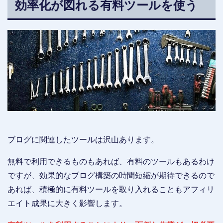
効率化が図れる有料ツールを使う
っても具体的に何をすればいいの？」と、スタート段階で前へ進めなく
なってしまう人も少なくないと思います。今回は、ア...
ブログに関連したツールは沢山あります。
無料で利用できるものもあれば、有料のツールもあるわけ
ですが、効果的なブログ構築の時間短縮が期待できるので
あれば、積極的に有料ツールを取り入れることもアフィリ
エイト成果に大きく影響します。