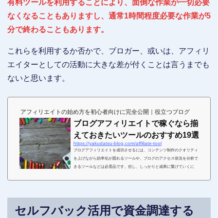
有料ツールを利用することにより、面倒な作業が一切必要
なくなることもありますし、通常1時間程度必要な作業が5
分で終わることもあります。
これらを利用するか否かで、ブロガー、或いは、アフィリ
エイターとしての活動に大きな差が付くことは言うまでも
ないと思います。
アフィリエイトの始め方を初心者向けに完全公開｜役立つブログ
ブログアフィリエイトで稼ぐなら揃
えておきたいツールのおすすめ19選
https://yakudatsu-blog.com/affiliate-tool
ブログアフィリエイトを成功させるには、コンテンツ制作のクオリティ
を上げながら効率化が図れるツールや、ブログのアクセス状況を分析で
きるツールなどは必需品です。但し、しっかりと成果に繋げていくに
は、「評価の高いツール」「自分のブログ運用にマッチしたツール」の
選択が重要です。こちらでは、ブログアフィリエイトで稼ぐなら必需品
と言える19のツールを紹介していきます。ブログアフィリエイトで稼ぐ2
つの土台ツールブログアフィリエイトを始めるには、ブログの開設とレ
セルフバック活用で資金調達する
ンタルサーバーの契約は必ず必要になります。これは、...