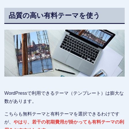
バーは、処理能力に優れていて高い安定性があります。また、WordPres
s（ワードプレス）との相性も良く、サイト表示速度も十分に満足できる
スピードを誇ります。このような高速且つ多機能なレンタルサーバー
品質の高い有料テーマを使う
が、月額料金900円から利用できますので、コストパフォーマンスの面で
も評価され、多くのアフィリエイターから、高く評...
WordPressで利用できるテーマ（テンプレート）は膨大な
数があります。
こちらも無料テーマと有料テーマを選択できるわけです
が、
やはり、若干の初期費用が掛かっても有料テーマの利