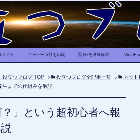
リエイト
サーバー５社を比較
賢威7を徹底解剖
WordP
｜役立つブログ
TOP
役立つブログ全記事一覧
ネット
発生までの仕組みを解説
何？」という超初心者へ報
解説