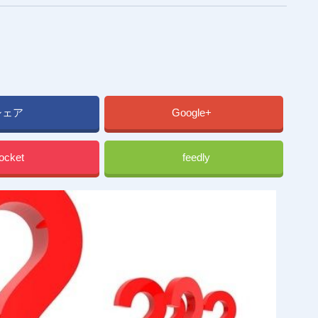
シェア
Google+
ocket
feedly