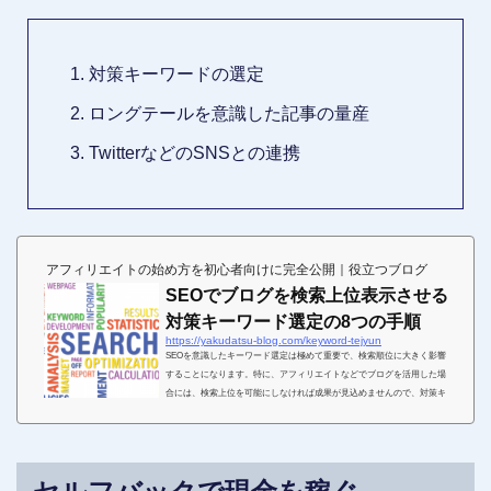
対策キーワードの選定
ロングテールを意識した記事の量産
TwitterなどのSNSとの連携
アフィリエイトの始め方を初心者向けに完全公開｜役立つブログ
SEOでブログを検索上位表示させる
対策キーワード選定の8つの手順
https://yakudatsu-blog.com/keyword-tejyun
SEOを意識したキーワード選定は極めて重要で、検索順位に大きく影響
することになります。特に、アフィリエイトなどでブログを活用した場
合には、検索上位を可能にしなければ成果が見込めませんので、対策キ
ーワードを無視することはできないのです。こちらでは、SEOでブログ
を検索上位表示させる対策キーワードの選定手順について解説していき
ます。キーワード選定が検索順位に与える影響ブログを検索上位表示さ
せるには、効果的なキーワードを選定して、記事内に適切に挿入する、
作成作業を常に念頭に取り組む必要があります。今回は...