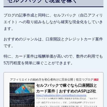
セルフバックで現金を稼ぐ
ブログの記事作成と同時に、セルフバック（自己アフィリ
エイト）への取り組みもしながら確実な現金化をしていき
ます。
おすすめのジャンルは、口座開設とクレジットカード案件
です。
特に、カード案件は報酬単価が高いので、数件の利用でも
5万円程度を簡単に稼ぐことができます。
アフィリエイトの始め方を初心者向けに完全公開｜役立つブログ
1 Pocket
セルフバックで稼ぐなら口座開設と
カード案件｜おすすめのASPは2社
https://yakudatsu-blog.com/selfback-osusume
アフィリエイトの稼ぎ方で確実に現金化する方法と言えば、「セルフバ
ック（自己アフィリエイト）」です。この方法はASP（アフィリエイ
ト・サービス・プロバイダ）で提携する広告に対して、アフィリエイタ