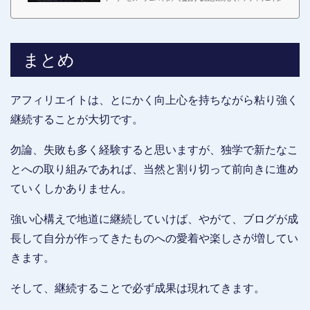
ー自身が購入やサービスの利用をして報酬を稼ぐ為、初心者でも確実に
現金を手にすることができます。しかも、高額報酬の案件を効率よく消
化していけば、短期間で10万円程度の現金を簡単に稼ぐことも可能で
す。そこでこちらでは、セルフバック対象案件のおすすめジャンルと稼
まとめ
ぎやすいASP2社について詳しく解説していきます。セルフバ...
アフィリエイトは、とにかく向上心を持ちながら粘り強く
継続することが大切です。
勿論、失敗も多く経験すると思いますが、独学で新たなこ
とへの取り組みであれば、当然と割り切って前向きに進め
ていくしかありません。
強い心構えで地道に継続していけば、やがて、ブログが成
長して自分が作ってきたものへの愛着や楽しさが増してい
きます。
そして、継続することで必ず成果は現れてきます。