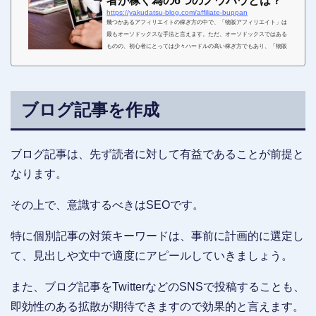
者が稼ぐ為の6つのノウハウとは？
https://yakudatsu-blog.com/affiliate-buppan
幾つかあるアフィリエイトの稼ぎ方の中で、「物販アフィリエイト」は
最もオーソドックスな手法と言えます。ただ、オーソドックスではある
ものの、初心者にとっては少々ハードルの高い稼ぎ方でもあり、「物販
アフィリエイトを始めてみたが全く稼げない」このような悩みを抱える
人も少なくないと思います。そこでこちらでは、初心者が物販アフィリ
エイトで稼ぐ為のノウハウについて詳しく解説していきます。物販アフ
ィリエイトで稼ぐ主な方法物販アフィリエイトの中にも、更に稼ぎ方の
ブログ記事を作成
選択肢があり、それぞれジャンル別に利用するASPも異...
ブログ記事は、先ず読者に対して有益であることが前提と
なります。
その上で、意識するべきはSEOです。
特に個別記事の対策キーワードは、事前に計画的に選定し
て、見出しや文中で適度にアピールしていきましょう。
また、ブログ記事をTwitterなどのSNSで投稿することも、
即効性のある拡散が期待できますので効果的と言えます。