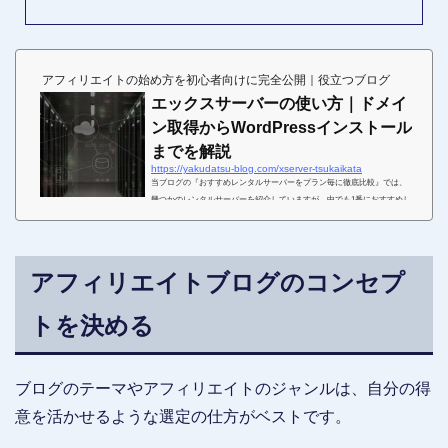
アフィリエイトの始め方を初心者向けに完全公開｜役立つブログ
エックスサーバーの使い方｜ドメイ
ン取得からWordPressインストール
までを解説
https://yakudatsu-blog.com/xserver-tsukaikata
当ブログの『おすすめレンタルサーバーをプラン毎に徹底比較』では、
幾つかのレンタルサーバーを紹介していますが、中でも1番におすすめし
たいレンタルサーバーがエックスサーバー(Xserver)です。エックスサー
バーは、処理能力に優れていて高い安定性があります。また、WordPres
s（ワードプレス）との相性も良く、サイト表示速度も十分に満足できる
スピードを誇ります。このような高速且つ多機能なレンタルサーバー
アフィリエイトブログのコンセプ
が、月額料金900円から利用できますので、コストパフォーマンスの面で
も評価され、多くのアフィリエイターから、高く評...
トを決める
ブログのテーマやアフィリエイトのジャンルは、自分の得
意を活かせるような選定の仕方がベストです。