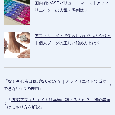
国内初のASPバリューコマース｜アフィ
リエイターの人気・評判は？
アフィリエイトで失敗しない7つのやり方
｜個人ブログの正しい始め方とは？
「
なぜ初心者は稼げないのか？｜アフィリエイトで成功
できない8つの理由
」
「
PPCアフィリエイトは本当に稼げるのか？｜初心者向
けにやり方を解説
」