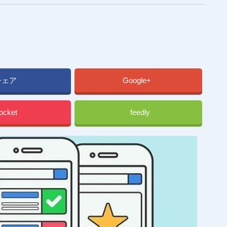
シェア
Google+
ocket
feedly