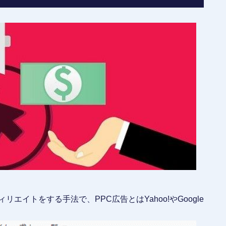
エイトをする手法で、PPC広告とはYahoo!やGoogle