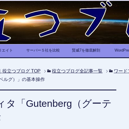
リエイト
サーバー５社を比較
賢威7を徹底解剖
WordP
｜役立つブログ
TOP
役立つブログ全記事一覧
ワード
ーテンベルグ）」の基本操作
ディタ「Gutenberg（グーテ
作