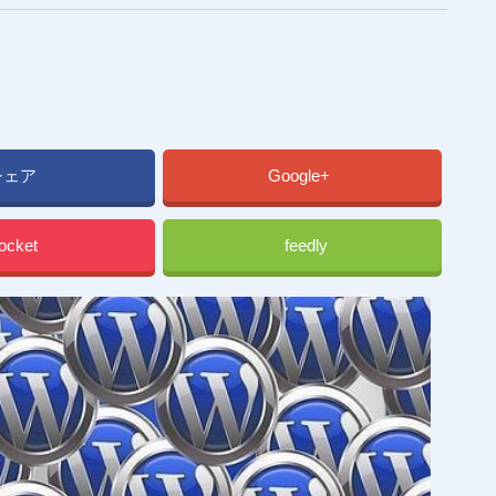
シェア
Google+
ocket
feedly