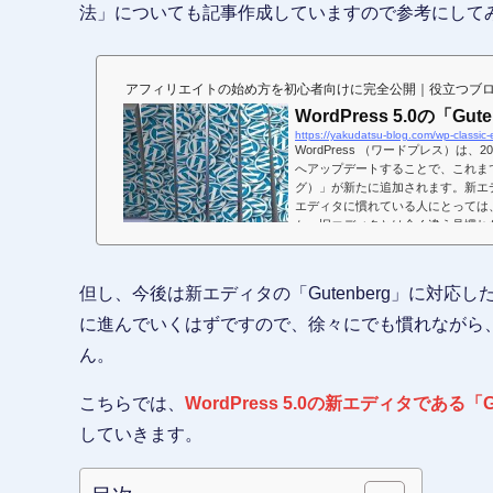
法」についても記事作成していますので参考にして
アフィリエイトの始め方を初心者向けに完全公開｜役立つブ
WordPress 5.0の「
https://yakudatsu-blog.com/wp-classic-e
WordPress （ワードプレス）は、20
へアップデートすることで、これまで
グ）」が新たに追加されます。新エデ
エディタに慣れている人にとっては
か。旧エディタとは全く違う見慣れな
要する...
但し、今後は新エディタの「Gutenberg」に対
に進んでいくはずですので、徐々にでも慣れながら
ん。
こちらでは、
WordPress 5.0の新エディタであ
していきます。