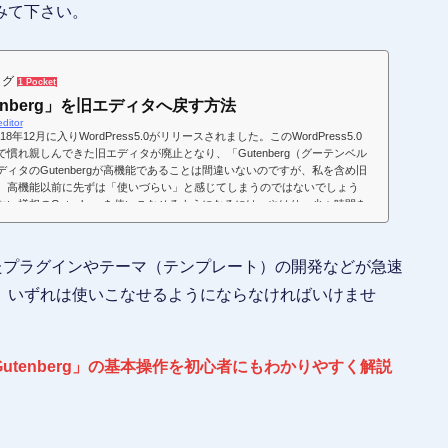
みて下さい。
ログ
1 Pocket
Gutenberg」を旧エディタへ戻す方法
ditor
18年12月に入りWordPress5.0がリリースされました。このWordPress5.0
慣れ親しんできた旧エディタが廃止となり、「Gutenberg（グーテンベル
ィタのGutenbergが高機能であることは間違いないのですが、私を含め旧
、高機能以前に先ずは「使いづらい」と感じてしまうのではないでしょう
い様相のGutenbergを使いこなせるようになるには、やはり、少々時間を
応したプラグインやテーマ（テンプレート）の開発などが急速
、いずれは使いこなせるようにならなければいけませ
る「Gutenberg」の基本操作を初心者にもわかりやすく解説